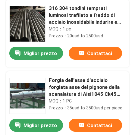
316 304 tondini temprati
luminosi trafilato a freddo di
acciaio inossidabile indurire e
temperare Rod
MOQ：1 pc
Prezzo：20usd to 2500usd
Miglior prezzo
Contattaci
Forgia dell'asse d'acciaio
forgiata asse del pignone della
scanalatura di Aisi1045 Ck45
S45c
MOQ：1 PC
Prezzo：35usd to 3500usd per piece
Miglior prezzo
Contattaci