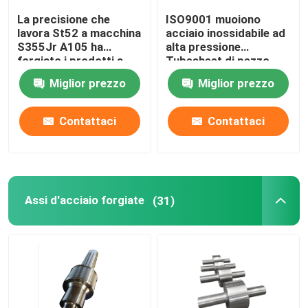
La precisione che
ISO9001 muoiono
Tondino vuoto d'acciaio
lavora St52 a macchina
acciaio inossidabile ad
S355Jr A105 ha
alta pressione
forgiato i prodotti a
Tubesheet di pezzo
forma di anello di
fucinato Ss304 Ss316
Lame di turbina a vapore
Miglior prezzo
Miglior prezzo
superficie di acciaieria
Ss410
Spazio in bianco forgiato della ruota
Contattaci
Contattaci
Biella del cilindro idraulico
Assi d'acciaio forgiate
(31)
Disco forgiato
Piatto d'acciaio forgiato