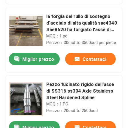
la forgia del rullo di sostegno
d'acciaio di alta qualità sae4340
Sae8620 ha forgiato l'asse di
rotore d'acciaio
MOQ：1 pc
Prezzo：30usd to 3500usd per piece
Miglior prezzo
Contattaci
Pezzo fucinato rigido dell'asse
Casa
di SS316 ss304 Axle Stainless
Steel Hardened Spline
MOQ：1 PC
Prodotti
Prezzo：20usd to 2500usd
Circa noi
Miglior prezzo
Contattaci