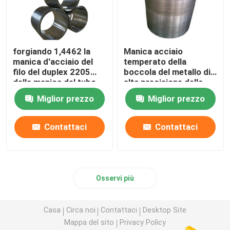
forgiando 1,4462 la
Manica acciaio
manica d'acciaio del
temperato della
filo del duplex 2205
boccola del metallo di
della manica del tubo
alta precisione della
d'acciaio ued in
manica di ST52 A105
Miglior prezzo
Miglior prezzo
attrezzatura del
macchinario
Contattaci
Contattaci
Osservi più
Casa
Circa noi
Contattaci
Desktop Site
Mappa del sito
Privacy Policy