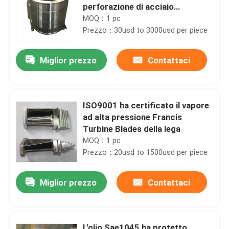
perforazione di acciaio
inossidabile di durezza 40HRC
MOQ：1 pc
Prezzo：30usd to 3000usd per piece
Miglior prezzo
Contattaci
ISO9001 ha certificato il vapore
ad alta pressione Francis
Turbine Blades della lega
MOQ：1 pc
Prezzo：20usd to 1500usd per piece
Miglior prezzo
Contattaci
L'olio Sae1045 ha protetto