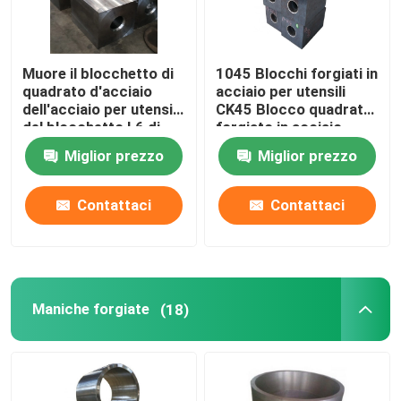
Muore il blocchetto di
1045 Blocchi forgiati in
quadrato d'acciaio
acciaio per utensili
dell'acciaio per utensili
CK45 Blocco quadrato
del blocchetto L6 di
forgiato in acciaio
pezzo fucinato EN8
Sa350 Lf2
Miglior prezzo
Miglior prezzo
SAE1045
Contattaci
Contattaci
Maniche forgiate
(18)