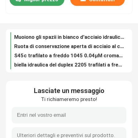
Muoiono gli spazii in bianco d'acciaio idraulici della ruota di Crane Wheel AISI4140 di pezzo fucinato
Ruota di conservazione aperta di acciaio al carbonio di pezzo fucinato s355 dello stampo utilizzata come Crane Wheel
Giro della fabbrica
S45c trafilato a freddo 1045 0.04μM cromati duri Hydraulic Cylinder Piston Rod
biella idraulica del duplex 2205 trafilati a freddo caldi di vendita ISO9001 SAE1045
1045 alta idro biella cromata laminata a freddo del cilindro di Ck45 S45c
Controllo di qualità
Bielle principali del cilindro idraulico di qualità Sae1045 Din1.1191 C45
pistone Rod Prime Piston Guided Rods del cilindro idraulico 4140 1045
Contattici
Le bielle idrauliche, C45 1045 0.4um il pistone Rod Used In Pressing Machine di acciaio al cromo
2022 il brigh caldo di vendita S355 A36 Ra0,4 ha temprato il pistone di lucidatura d'acciaio Rod Used In Hydro Machine
Notizie
Idro 1045 pistone Rod Hydraulic Lift Piston del cilindro di F7 SS304 SS316
Lasciate un messaggio
La forgia dell'acciaio del giro di SAE1045 SAE4140 soppressione il metallo 4340 che timbra lo spazio in bianco d'acciaio
Richieda una citazione
Ti richiameremo presto!
Metallo 1045 di alta qualità di pezzo fucinato che timbra manica utilizzata nell'asse della pompa
Spazii in bianco d'acciaio d'acciaio ad alta pressione del pignone della colata 20crmnmo 16mncr5 di vendita calda
Prodotti in acciaio forgiato
Pezzo fucinato d'acciaio dell'ingranaggio cilindrico di Aisi4140 forgiato varia alta qualità 42crmo4 SCM440
Ruota dentata del dente cilindrico dell'acciaio M8 di pezzo fucinato Aisi4340 Aisi4140 di calore
Assi d'acciaio forgiate