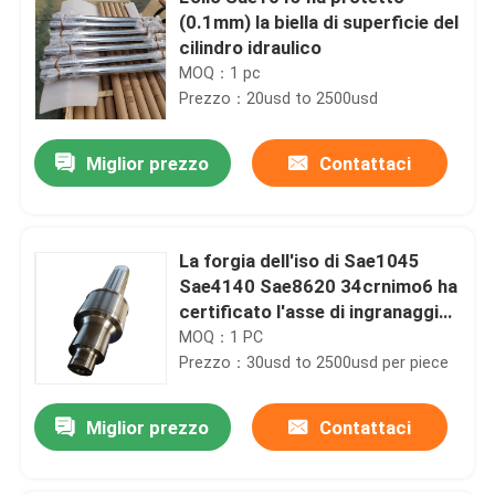
(0.1mm) la biella di superficie del
cilindro idraulico
MOQ：1 pc
Prezzo：20usd to 2500usd
Miglior prezzo
Contattaci
La forgia dell'iso di Sae1045
Sae4140 Sae8620 34crnimo6 ha
certificato l'asse di ingranaggio
fatta un passo d'acciaio
MOQ：1 PC
Prezzo：30usd to 2500usd per piece
Miglior prezzo
Contattaci