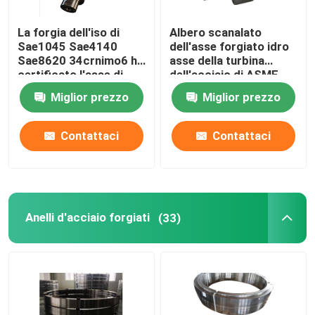
La forgia dell'iso di
Albero scanalato
Sae1045 Sae4140
dell'asse forgiato idro
Sae8620 34crnimo6 ha
asse della turbina
certificato l'asse di
dell'acciaio di ASME
ingranaggio fatta un
S355jr Q345 St37
Miglior prezzo
Miglior prezzo
passo d'acciaio
Contattaci
Contattaci
Anelli d'acciaio forgiati
(33)