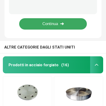
Ingranaggio cilindrico di forgia d'acciaio d'acciaio forgiato dell'ingranaggio 16MnCr5 di alta qualità di vendita 4140 caldi
Ruota d'acciaio forgiata del pignone di alta qualità di 16mncr5 20crmnmo utilizzata nella trasmissione
Anelli d'acciaio forgiati
Forgia del pignone del metallo di alta qualità dell'ingranaggio di Aisi4140 34CrNiMo6 Tramission
D'acciaio di Aisi4140 40CrNiMoA estiguuti induriscono l'ingranaggio dei denti che forgia l'ingranaggio di alta qualità
Blocco d'acciaio forgiato
Manica d'acciaio del cilindro di St52 certificata iso S355 Retaing Wormwheel
Maniche forgiate
ALTRE CATEGORIE DAGLI STATI UNITI
Spazii in bianco forgiati dell'ingranaggio
Prodotti in acciaio forgiato
(16)
Spazii in bianco d'acciaio
Rod d'acciaio lucidato
Rod d'acciaio luminoso