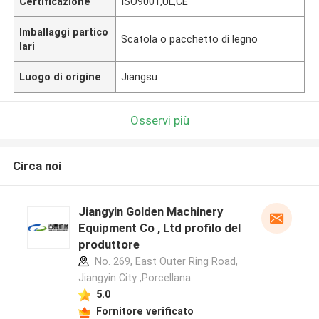
Certificazione
ISO9001,UL,CE
Imballaggi partico
Scatola o pacchetto di legno
lari
Luogo di origine
Jiangsu
Osservi più
Circa noi
Jiangyin Golden Machinery
Equipment Co , Ltd profilo del
produttore
No. 269, East Outer Ring Road,
Jiangyin City ,Porcellana
5.0
Fornitore verificato