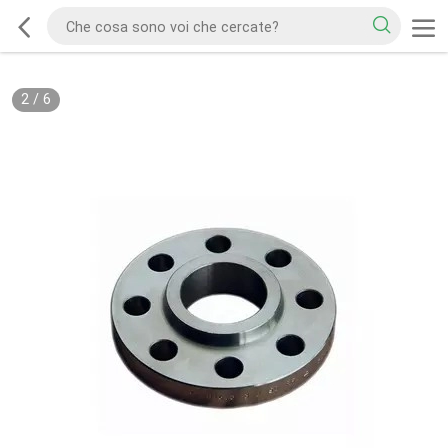
2
/
6