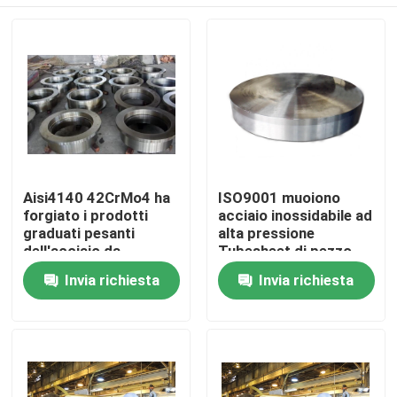
Aisi4140 42CrMo4 ha
ISO9001 muoiono
forgiato i prodotti
acciaio inossidabile ad
graduati pesanti
alta pressione
dell'acciaio da
Tubesheet di pezzo
forgiare St52 delle
fucinato Ss304 Ss316
Casa
Invia richiesta
Invia richiesta
parti d'acciaio
Ss410
Chi siamo
Contatti