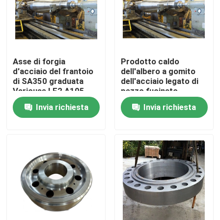
Prodotti
Prodotti in acciaio forgiato
Asse di forgia
Prodotto caldo
d'acciaio del frantoio
dell'albero a gomito
di SA350 graduata
dell'acciaio legato di
Assi d'acciaio forgiate
Vsriouse LF2 A105
pezzo fucinato
F316L F304L
Aisi4140 Scm440
Invia richiesta
Invia richiesta
42crmo4
Anelli d'acciaio forgiati
Blocco d'acciaio forgiato
Maniche forgiate
Spazii in bianco forgiati dell'ingranaggio