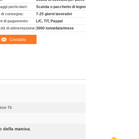
aggi particolari:
Scatola o pacchetto di legno
 di consegna:
7-25 giorni lavorativi
ni di pagamento:
L/C, T/T, Paypal
ità di alimentazione:
3000 tonnellate/mese
Contatto
alore T6
io della manica
,