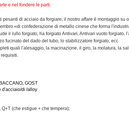
rte e nel fondere le parti.
ti pesanti di acciaio da forgiare, il nostro affare è montaggio su 
 membro «di confederazione di metallo cinese che forma l'industri
e il rullo forgiato, ha forgiato Antivari, Antivari vuoto forgiato, l'
zzo fucinato del dado del tubo, lo stabilizzatore forgiato, ecc
pleti quali l'alesaggio, la macinazione, il giro, la molatura, la 
requisiti.
N, BACCANO, GOST
 d'acciaio/di /alloy
, Q+T (che estigue + che tempera)
;