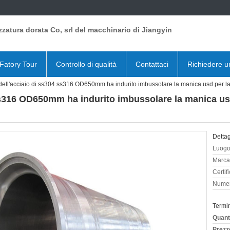
zzatura dorata Co, srl del macchinario di Jiangyin
Fatory Tour
Controllo di qualità
Contattaci
Richiedere u
 dell'acciaio di ss304 ss316 OD650mm ha indurito imbussolare la manica usd per l
 ss316 OD650mm ha indurito imbussolare la manica usd
Dettag
Luogo 
Marca
Certif
Numer
Termi
Quant
Prezz