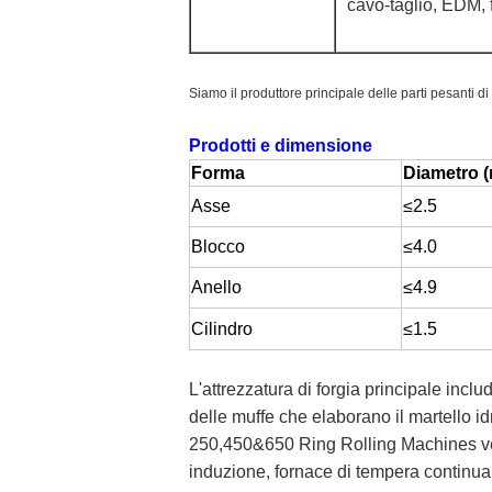
cavo-taglio, EDM, 
Siamo il produttore principale delle parti pesanti di
Prodotti e dimensione
Forma
Diametro (
Asse
≤2.5
Blocco
≤4.0
Anello
≤4.9
Cilindro
≤1.5
L'attrezzatura di forgia principale incl
delle muffe che elaborano il martello id
250,450&650 Ring Rolling Machines vert
induzione, fornace di tempera continu