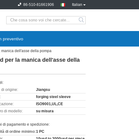
86-510-81661906
Italian
n preventivo
a manica dell'asse della pompa
 per la manica dell'asse della
li:
di origine:
Jiangsu
:
forging steel sleeve
icazione:
ISO9001,UL,CE
o di modello:
su misura
ni di pagamento e spedizione:
ità di ordine minimo:
1 PC
o:
10usd to 3000usd per piece