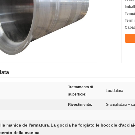
Imball
Tempi
Termi
Capac
iata
Trattamento di
Lucidatura
superficie:
Rivestimento:
Granigliatura + c
lla manica dell'armatura
La goccia ha forgiato le boccole d'accia
,
perato della manica