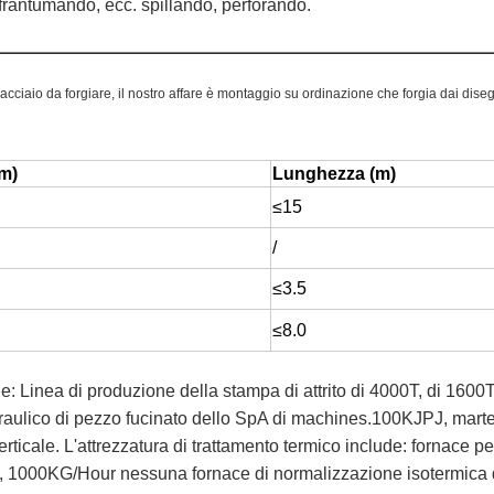
frantumando, ecc. spillando, perforando.
 acciaio da forgiare, il nostro affare è montaggio su ordinazione che forgia dai diseg
m)
Lunghezza (m)
≤15
/
≤3.5
≤8.0
ude: Linea di produzione della stampa di attrito di 4000T, di 1600
raulico di pezzo fucinato dello SpA di machines.100KJPJ, martell
icale. L'attrezzatura di trattamento termico include: fornace p
a, 1000KG/Hour nessuna fornace di normalizzazione isotermica d