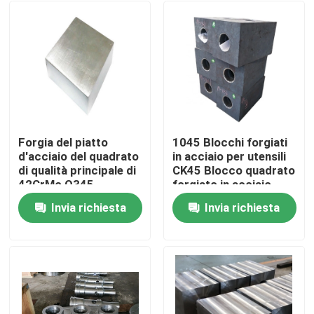
Forgia del piatto
1045 Blocchi forgiati
d'acciaio del quadrato
in acciaio per utensili
di qualità principale di
CK45 Blocco quadrato
42CrMo Q345
forgiato in acciaio
AISI4140 S355JR
Sa350 Lf2
Invia richiesta
Invia richiesta
Casa
Chi siamo
Contatti