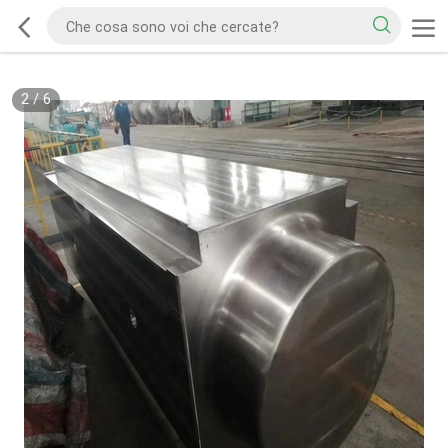
2
/
6