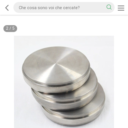
2
/
5