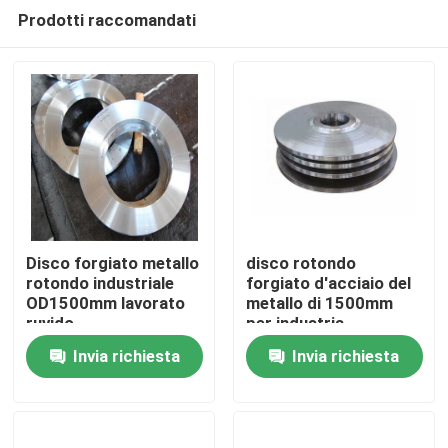
Prodotti raccomandati
Disco forgiato metallo
disco rotondo
rotondo industriale
forgiato d'acciaio del
OD1500mm lavorato
metallo di 1500mm
Casa
ruvido
per industria
Invia richiesta
Invia richiesta
Prodotti
Circa noi