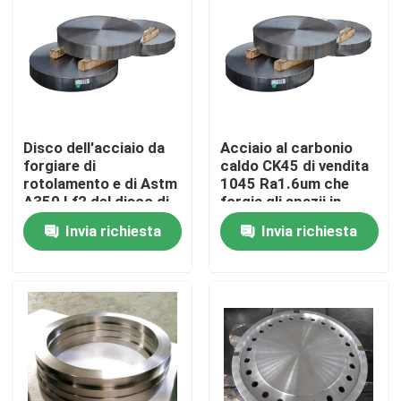
Giro della fabbrica
Controllo di qualità
Disco dell'acciaio da
Acciaio al carbonio
Contattici
forgiare di
caldo CK45 di vendita
rotolamento e di Astm
1045 Ra1.6um che
A350 Lf2 del disco di
forgia gli spazii in
pezzo fucinato
bianco d'acciaio
Notizie
Invia richiesta
Invia richiesta
S32750
rotondi inossidabili del
disco
Richieda una citazione
Prodotti in acciaio forgiato
Assi d'acciaio forgiate