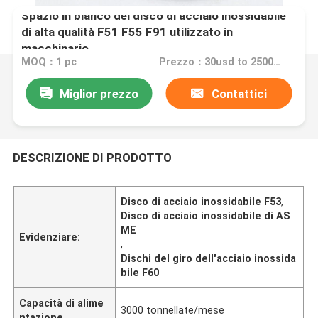
Spazio in bianco del disco di acciaio inossidabile
di alta qualità F51 F55 F91 utilizzato in
macchinario
MOQ：1 pc
Prezzo：30usd to 2500usd per piece
Miglior prezzo
Contattici
DESCRIZIONE DI PRODOTTO
Disco di acciaio inossidabile F53
,
Disco di acciaio inossidabile di AS
ME
Evidenziare:
,
Dischi del giro dell'acciaio inossida
bile F60
Capacità di alime
3000 tonnellate/mese
ntazione