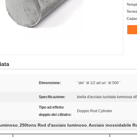
Tempi
Termi
Capac
iata
Dimensione:
′ del ′ di 1/2 ad un ′ di 500 ′
Specificazione:
biella d'acciaio lucidata luminosa st
Tipo ad effetto
Doppio Rod Cylinder
doppio del cilindro:
luminoso
250tons Rod d'acciaio luminoso
Acciaio inossidabile R
,
,