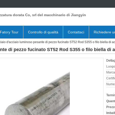
zzatura dorata Co, srl del macchinario di Jiangyin
Fatory Tour
Controllo di qualità
Contattaci
Richiedere u
iaio d'acciaio luminoso pesante di pezzo fucinato ST52 Rod S355 o filo biella di ac
te di pezzo fucinato ST52 Rod S355 o filo biella di a
Dettag
Luogo 
Marca
Certif
Numer
Termi
Quant
Prezz
Imball