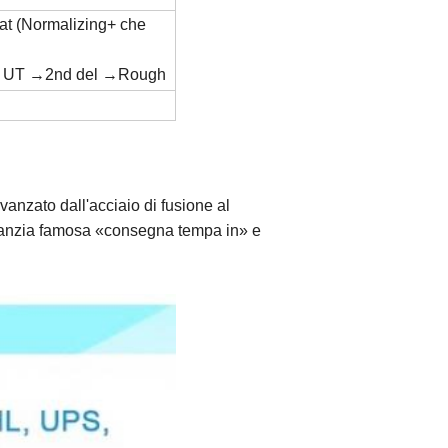
eat (Normalizing+ che
ing→UT →2nd del →Rough
vanzato dall'acciaio di fusione al
garanzia famosa «consegna tempa in» e