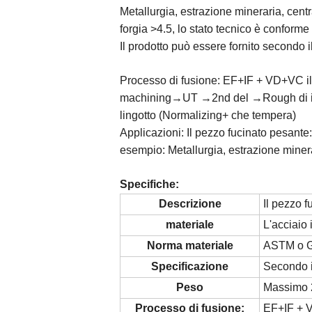
Metallurgia, estrazione mineraria, cent
forgia >4.5, lo stato tecnico è confor
Il prodotto può essere fornito secondo il
Processo di fusione: EF+IF + VD+VC il
machining→UT →2nd del →Rough di ispe
lingotto (Normalizing+ che tempera)
Applicazioni: Il pezzo fucinato pesante: 
esempio: Metallurgia, estrazione minerar
Specifiche:
Descrizione
Il pezzo f
materiale
L'acciaio 
Norma materiale
ASTM o 
Specificazione
Secondo i 
Peso
Massimo 2
Processo di fusione:
EF+IF +