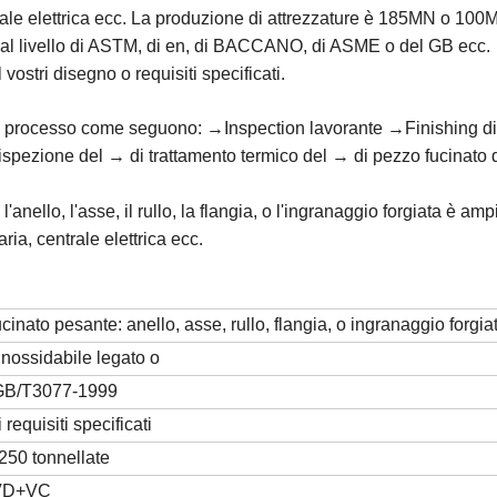
rale elettrica ecc. La produzione di attrezzature è 185MN o 100MN
me al livello di ASTM, di en, di BACCANO, di ASME o del GB ecc.
 vostri disegno o requisiti specificati.
 processo come seguono: →Inspection lavorante →Finishing di 
zione del → di trattamento termico del → di pezzo fucinato 
l'anello, l'asse, il rullo, la flangia, o l'ingranaggio forgiata è a
ia, centrale elettrica ecc.
ucinato pesante: anello, asse, rullo, flangia, o ingranaggio forgia
inossidabile legato o
GB/T3077-1999
requisiti specificati
50 tonnellate
 VD+VC