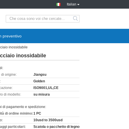
Italian
n preventivo
ciaio inossidabile
cciaio inossidabile
li:
di origine:
Jiangsu
:
Golden
icazione:
ISO9001,UL,CE
o di modello:
su misura
ni di pagamento e spedizione:
ità di ordine minimo:
1 PC
o:
10usd to 3500usd
aggi particolari:
Scatola o pacchetto di legno