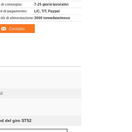
 di consegna:
7-25 giorni lavorativi
ni di pagamento:
L/C, T/T, Paypal
ità di alimentazione:
3000 tonnellate/mese
Contatto
52
od del giro ST52