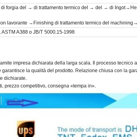
 di forgia del → di trattamento termico del → del → di Ingot→H
on lavorante →Finishing di trattamento termico del machin
 ASTM A388 o JB/T 5000.15-1998
ramite impresa dichiarata della larga scala. Il processo tecnico a
re garantisce la qualità del prodotto. Relazione chiusa con la 
e dichiarate.
nti, prezzo competitivo, consegna «tempa in».