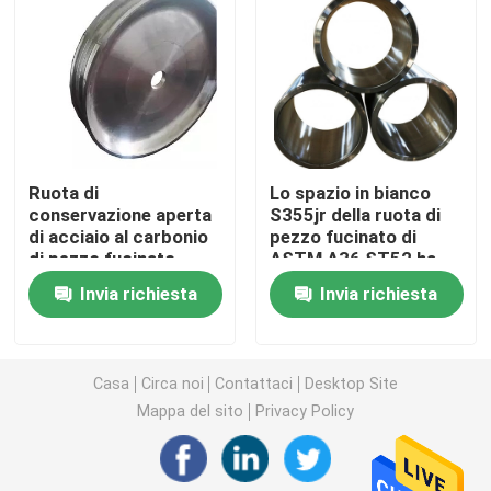
Anelli d'acciaio forgiati
Blocco d'acciaio forgiato
Ruota di
Lo spazio in bianco
Maniche forgiate
conservazione aperta
S355jr della ruota di
di acciaio al carbonio
pezzo fucinato di
di pezzo fucinato
ASTM A36 ST52 ha
Spazii in bianco forgiati dell'ingranaggio
s355 dello stampo
forgiato l'ingranaggio
Invia richiesta
Invia richiesta
utilizzata come Crane
d'acciaio Rim Blank
Wheel
Spazii in bianco d'acciaio
Casa
Circa noi
Contattaci
Desktop Site
Rod d'acciaio lucidato
Mappa del sito
Privacy Policy
Rod d'acciaio luminoso