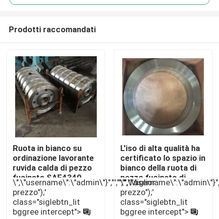
Prodotti raccomandati
Ruota in bianco su
L'iso di alta qualità ha
Casa
ordinazione lavorante
certificato lo spazio in
ruvida calda di pezzo
bianco della ruota di
fucinato SAE4340
pezzo fucinato di
\",\"username\":\"admin\"}","","","","Miglior
\",\"username\":\"admin\"}","",
Prodotti
40crnimo
SAE4140 SAE4340
prezzo");'
prezzo");'
16mncr5
class="siglebtn_lit
class="siglebtn_lit
bggree intercept">
bggree intercept">
Circa noi