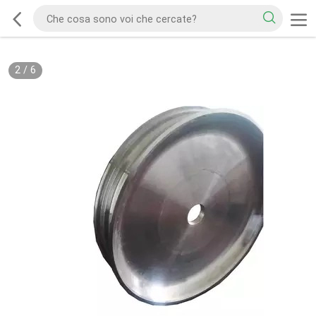
2
/
6