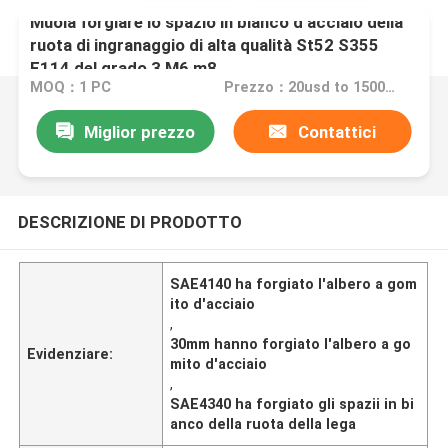
Muoia forgiare lo spazio in bianco d'acciaio della
ruota di ingranaggio di alta qualità St52 S355
F114 del grado 3 M6 m8
MOQ：1 PC
Prezzo：20usd to 1500usd per piece
Miglior prezzo
Contattici
DESCRIZIONE DI PRODOTTO
SAE4140 ha forgiato l'albero a gom
ito d'acciaio
,
30mm hanno forgiato l'albero a go
Evidenziare:
mito d'acciaio
,
SAE4340 ha forgiato gli spazii in bi
anco della ruota della lega