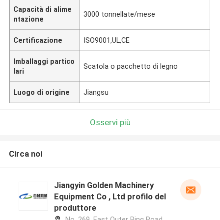
Capacità di alime
3000 tonnellate/mese
ntazione
Certificazione
ISO9001,UL,CE
Imballaggi partico
Scatola o pacchetto di legno
lari
Luogo di origine
Jiangsu
Osservi più
Circa noi
Jiangyin Golden Machinery
Equipment Co , Ltd profilo del
produttore
No. 269, East Outer Ring Road,