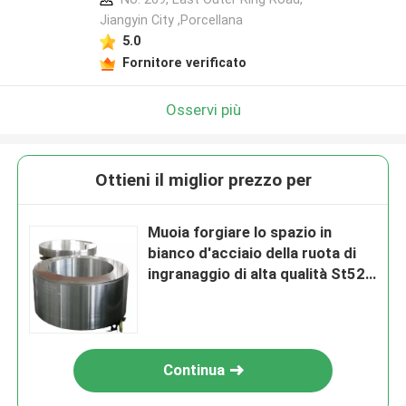
Jiangyin City ,Porcellana
5.0
Fornitore verificato
Osservi più
Ottieni il miglior prezzo per
Muoia forgiare lo spazio in
bianco d'acciaio della ruota di
ingranaggio di alta qualità St52
S355 F114 del grado 3 M6 m8
Continua