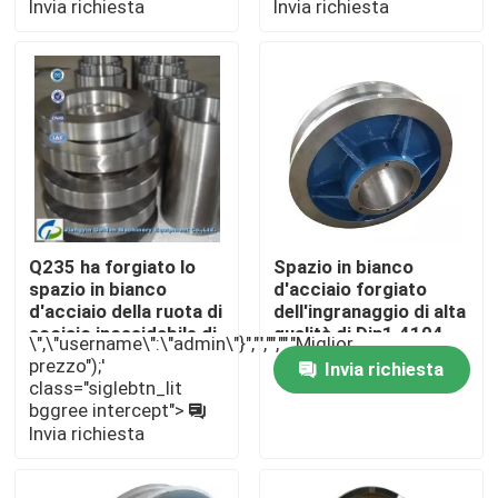
Invia richiesta
Invia richiesta
Giro della fabbrica
Controllo di qualità
Contattici
Q235 ha forgiato lo
Spazio in bianco
Notizie
spazio in bianco
d'acciaio forgiato
d'acciaio della ruota di
dell'ingranaggio di alta
acciaio inossidabile di
qualità di Din1.4104
\",\"username\":\"admin\"}","","","","Miglior
Richieda una citazione
pezzo fucinato di
75crmo 16mncr5
prezzo");'
Invia richiesta
spazio in bianco della
class="siglebtn_lit
ruota 316
bggree intercept">
Prodotti in acciaio forgiato
Invia richiesta
Assi d'acciaio forgiate