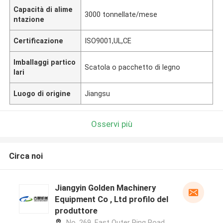
Capacità di alime
3000 tonnellate/mese
ntazione
Certificazione
ISO9001,UL,CE
Imballaggi partico
Scatola o pacchetto di legno
lari
Luogo di origine
Jiangsu
Osservi più
Circa noi
Jiangyin Golden Machinery
Equipment Co , Ltd profilo del
produttore
No. 269, East Outer Ring Road,