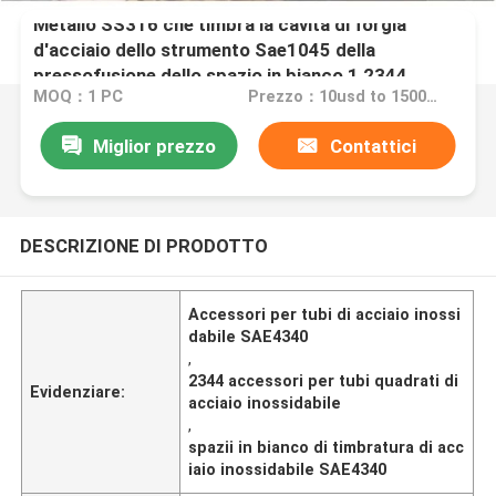
Metallo SS316 che timbra la cavità di forgia
d'acciaio dello strumento Sae1045 della
pressofusione dello spazio in bianco 1,2344
MOQ：1 PC
Prezzo：10usd to 1500usd
Miglior prezzo
Contattici
DESCRIZIONE DI PRODOTTO
Accessori per tubi di acciaio inossi
dabile SAE4340
,
2344 accessori per tubi quadrati di
Evidenziare:
acciaio inossidabile
,
spazii in bianco di timbratura di acc
iaio inossidabile SAE4340