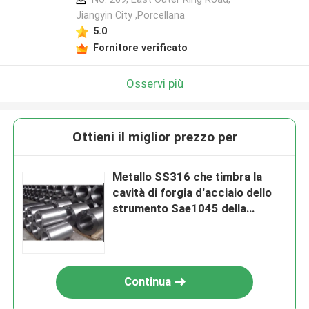
Jiangyin City ,Porcellana
5.0
Fornitore verificato
Osservi più
Ottieni il miglior prezzo per
Metallo SS316 che timbra la
cavità di forgia d'acciaio dello
strumento Sae1045 della
pressofusione dello spazio in
bianco 1,2344
Continua