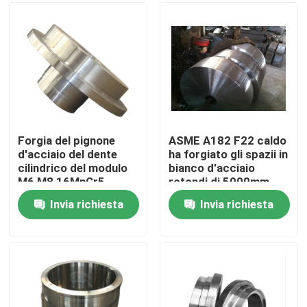
Giro della fabbrica
Controllo di qualità
Contattici
Forgia del pignone
ASME A182 F22 caldo
d'acciaio del dente
ha forgiato gli spazii in
cilindrico del modulo
bianco d'acciaio
Notizie
M6 M8 16MnCr5
rotondi di 5000mm
20CrMnMo di alta
Invia richiesta
Invia richiesta
qualità GR3.0
Richieda una citazione
Prodotti in acciaio forgiato
Assi d'acciaio forgiate