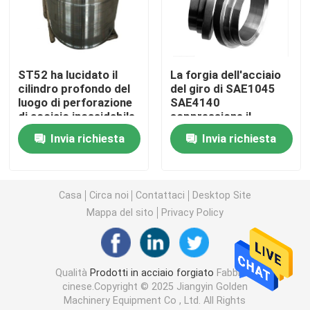
Anelli d'acciaio forgiati
ST52 ha lucidato il
La forgia dell'acciaio
Blocco d'acciaio forgiato
cilindro profondo del
del giro di SAE1045
luogo di perforazione
SAE4140
di acciaio inossidabile
soppressione il
Maniche forgiate
di durezza 40HRC
metallo 4340 che
Invia richiesta
Invia richiesta
timbra lo spazio in
bianco d'acciaio
Spazii in bianco forgiati dell'ingranaggio
Casa
Circa noi
Contattaci
Desktop Site
Spazii in bianco d'acciaio
Mappa del sito
Privacy Policy
Rod d'acciaio lucidato
Qualità
Prodotti in acciaio forgiato
Fabbrica
cinese.Copyright © 2025 Jiangyin Golden
Rod d'acciaio luminoso
Machinery Equipment Co , Ltd. All Rights