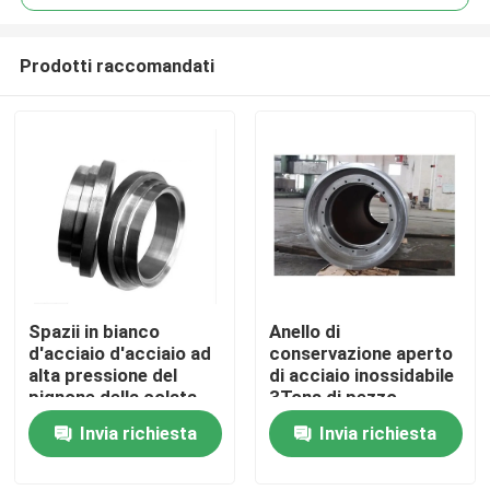
Prodotti raccomandati
Spazii in bianco
Anello di
Casa
d'acciaio d'acciaio ad
conservazione aperto
alta pressione del
di acciaio inossidabile
pignone della colata
3Tons di pezzo
Prodotti
20crmnmo 16mncr5
fucinato 4000mm
Invia richiesta
Invia richiesta
di vendita calda
dello stampo di
vendita calda
Circa noi