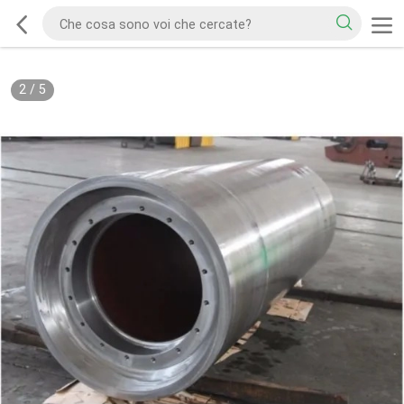
2
/
5