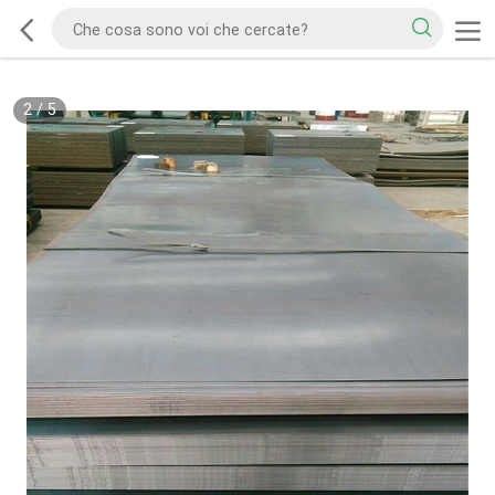
2
/
5