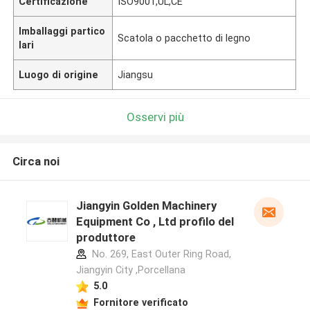
Certificazione
ISO9001,UL,CE
Imballaggi partico
Scatola o pacchetto di legno
lari
Luogo di origine
Jiangsu
Osservi più
Circa noi
Jiangyin Golden Machinery
Equipment Co , Ltd profilo del
produttore
No. 269, East Outer Ring Road,
Jiangyin City ,Porcellana
5.0
Fornitore verificato