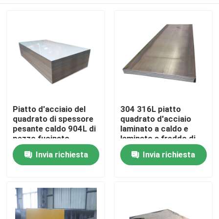
Piatto d'acciaio del
304 316L piatto
quadrato di spessore
quadrato d'acciaio
pesante caldo 904L di
laminato a caldo e
pezzo fucinato
laminato a freddo di
Aisi316 304
spessore 150mm
Casa
Invia richiesta
Invia richiesta
Chi siamo
Contatti