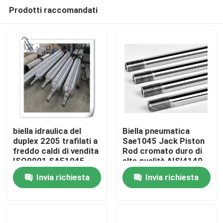
Prodotti raccomandati
biella idraulica del
Biella pneumatica
duplex 2205 trafilati a
Sae1045 Jack Piston
freddo caldi di vendita
Rod cromato duro di
Casa
ISO9001 SAE1045
alta qualità AISI4140
Invia richiesta
Invia richiesta
Chi siamo
Contatti