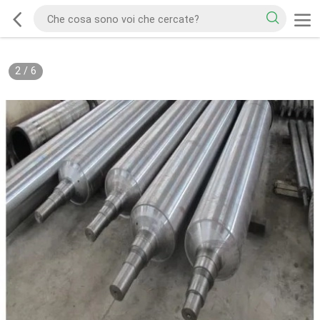
2
/
6