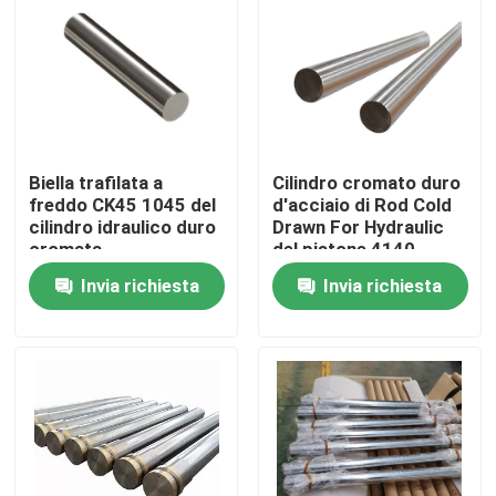
Prodotti
Prodotti in acciaio forgiato
Biella trafilata a
Cilindro cromato duro
Assi d'acciaio forgiate
freddo CK45 1045 del
d'acciaio di Rod Cold
cilindro idraulico duro
Drawn For Hydraulic
cromata
del pistone 4140
Anelli d'acciaio forgiati
Invia richiesta
Invia richiesta
Blocco d'acciaio forgiato
Maniche forgiate
Spazii in bianco forgiati dell'ingranaggio