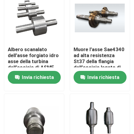
Prodotti
Prodotti in acciaio forgiato
Albero scanalato
Muore l'asse Sae4340
Assi d'acciaio forgiate
dell'asse forgiato idro
ad alta resistenza
asse della turbina
St37 della flangia
dell'acciaio di ASME
dell'acciaio legato di
S355jr Q345 St37
pezzo fucinato
Anelli d'acciaio forgiati
Invia richiesta
Invia richiesta
Blocco d'acciaio forgiato
Maniche forgiate
Spazii in bianco forgiati dell'ingranaggio