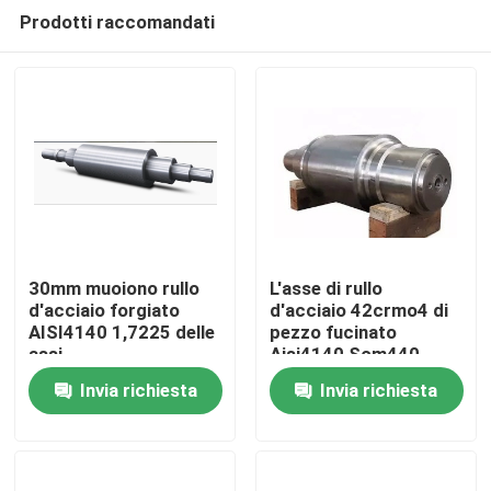
Prodotti raccomandati
30mm muoiono rullo
L'asse di rullo
d'acciaio forgiato
d'acciaio 42crmo4 di
AISI4140 1,7225 delle
pezzo fucinato
Casa
assi
Aisi4140 Scm440
1,7225 dello stampo
Invia richiesta
Invia richiesta
ha forgiato l'asse
Chi siamo
d'acciaio della
scanalatura
Contatti