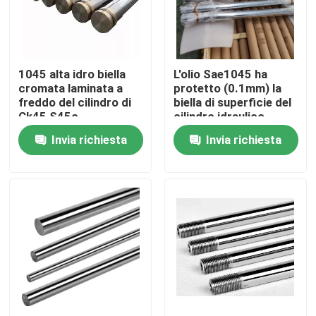
Prodotti
1045 alta idro biella
L'olio Sae1045 ha
Prodotti in acciaio forgiato
cromata laminata a
protetto (0.1mm) la
freddo del cilindro di
biella di superficie del
Ck45 S45c
cilindro idraulico
Assi d'acciaio forgiate
Invia richiesta
Invia richiesta
Anelli d'acciaio forgiati
Blocco d'acciaio forgiato
Maniche forgiate
Spazii in bianco forgiati dell'ingranaggio