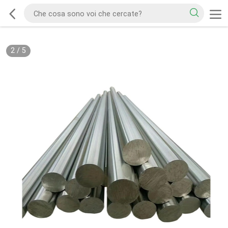
2
/
5