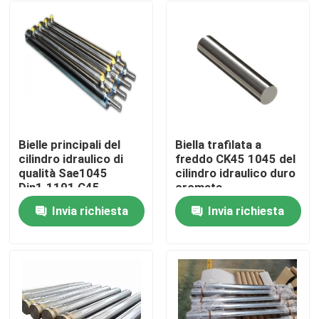
Bielle principali del
Biella trafilata a
cilindro idraulico di
freddo CK45 1045 del
qualità Sae1045
cilindro idraulico duro
Din1.1191 C45
cromata
Invia richiesta
Invia richiesta
Casa
Chi siamo
Contatti