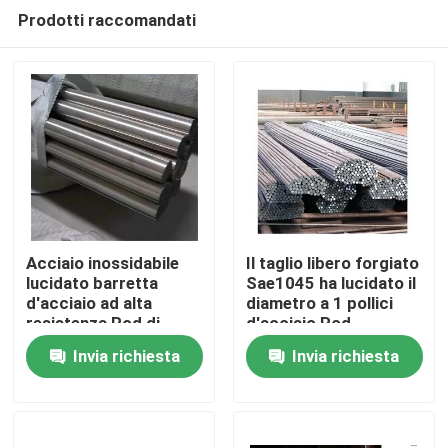
Prodotti raccomandati
Acciaio inossidabile
Il taglio libero forgiato
lucidato barretta
Sae1045 ha lucidato il
d'acciaio ad alta
diametro a 1 pollici
Casa
resistenza Rod di
d'acciaio Rod
310s AISI321 Aisi316
d'acciaio di Rod
Invia richiesta
Invia richiesta
Chi siamo
Contatti