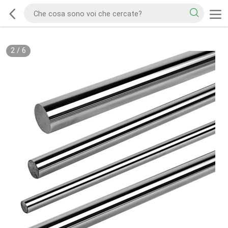
2
/
6