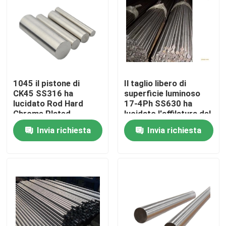
Prodotti
Prodotti in acciaio forgiato
1045 il pistone di
Il taglio libero di
Assi d'acciaio forgiate
CK45 SS316 ha
superficie luminoso
lucidato Rod Hard
17-4Ph SS630 ha
Chrome Plated
lucidato l'affilatura del
d'acciaio
tondino d'acciaio
Anelli d'acciaio forgiati
Invia richiesta
Invia richiesta
Blocco d'acciaio forgiato
Maniche forgiate
Spazii in bianco forgiati dell'ingranaggio