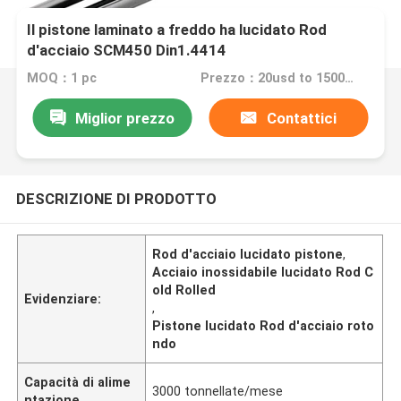
Il pistone laminato a freddo ha lucidato Rod
d'acciaio SCM450 Din1.4414
MOQ：1 pc
Prezzo：20usd to 1500usd per piece
Miglior prezzo
Contattici
DESCRIZIONE DI PRODOTTO
Rod d'acciaio lucidato pistone
,
Acciaio inossidabile lucidato Rod C
old Rolled
Evidenziare:
,
Pistone lucidato Rod d'acciaio roto
ndo
Capacità di alime
3000 tonnellate/mese
ntazione