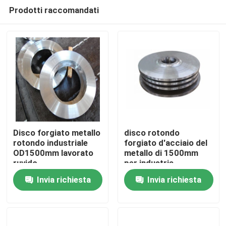
Prodotti raccomandati
Disco forgiato metallo
disco rotondo
rotondo industriale
forgiato d'acciaio del
OD1500mm lavorato
metallo di 1500mm
Casa
ruvido
per industria
Invia richiesta
Invia richiesta
Chi siamo
Contatti