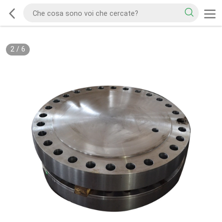
2
/
6