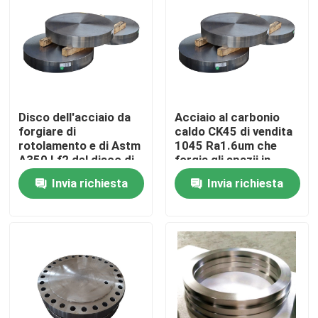
Prodotti
Prodotti in acciaio forgiato
Disco dell'acciaio da
Acciaio al carbonio
Assi d'acciaio forgiate
forgiare di
caldo CK45 di vendita
rotolamento e di Astm
1045 Ra1.6um che
A350 Lf2 del disco di
forgia gli spazii in
pezzo fucinato
bianco d'acciaio
Anelli d'acciaio forgiati
Invia richiesta
Invia richiesta
S32750
rotondi inossidabili del
disco
Blocco d'acciaio forgiato
Maniche forgiate
Spazii in bianco forgiati dell'ingranaggio